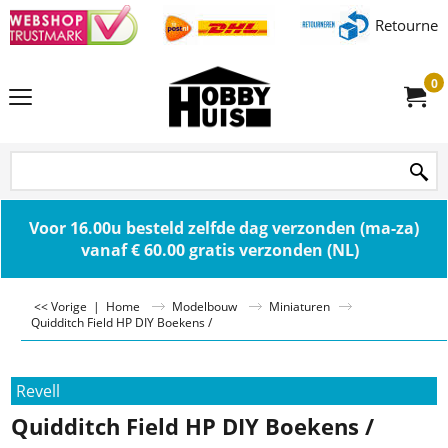
Retourner
0
Voor 16.00u besteld zelfde dag verzonden (ma-za)
vanaf € 60.00 gratis verzonden (NL)
<< Vorige
|
Home
Modelbouw
Miniaturen
Quidditch Field HP DIY Boekens /
Revell
Quidditch Field HP DIY Boekens /