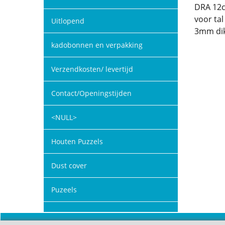
DRA 12c
voor ta
Uitlopend
3mm dik
kadobonnen en verpakking
Verzendkosten/ levertijd
Contact/Openingstijden
<NULL>
Houten Puzzels
Dust cover
Puzeels