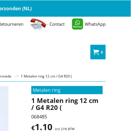
 verzonden (NL)
Retourneren
Contact
WhatsApp
0
orsnede
1 Metalen ring 12 cm / G4 R20 (
Metalen ring
1 Metalen ring 12 cm
/ G4 R20 (
068485
1.10
€
incl 21% BTW