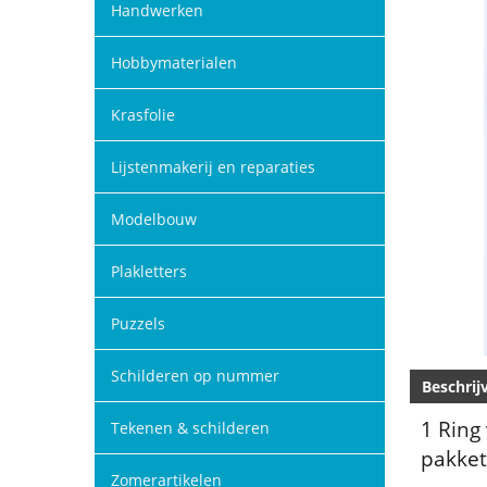
Handwerken
Hobbymaterialen
Krasfolie
Lijstenmakerij en reparaties
Modelbouw
Plakletters
Puzzels
Schilderen op nummer
Beschrij
1 Ring
Tekenen & schilderen
pakket
Zomerartikelen