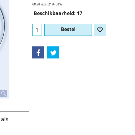
€
0.91
excl 21% BTW
Beschikbaarheid
: 17
Bestel
 als