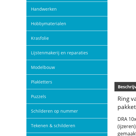
Handwerken
Hobbymaterialen
Krasfolie
Lijstenmakerij en reparaties
Modelbouw
Plakletters
Beschrij
Puzzels
Ring v
pakket
Schilderen op nummer
DRA 10x
Tekenen & schilderen
(ijzeren
gemaakt