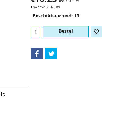
incl 21% BTW
€
8.47
excl 21% BTW
Beschikbaarheid
: 19
Bestel
ls