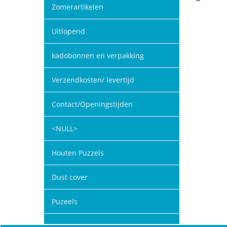
Zomerartikelen
Uitlopend
kadobonnen en verpakking
Verzendkosten/ levertijd
Contact/Openingstijden
<NULL>
Houten Puzzels
Dust cover
Puzeels