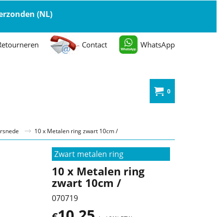
 verzonden (NL)
Retourneren
Contact
WhatsApp
0
orsnede
10 x Metalen ring zwart 10cm /
Zwart metalen ring
10 x Metalen ring
zwart 10cm /
070719
10.25
€