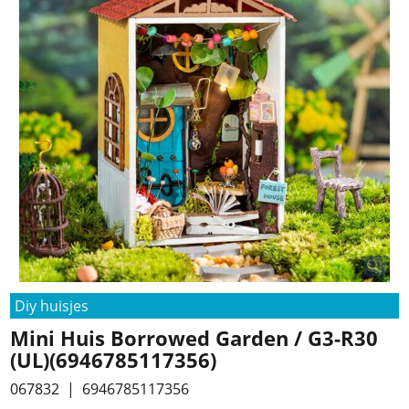
Diy huisjes
Mini Huis Borrowed Garden / G3-R30
(UL)(6946785117356)
067832
6946785117356