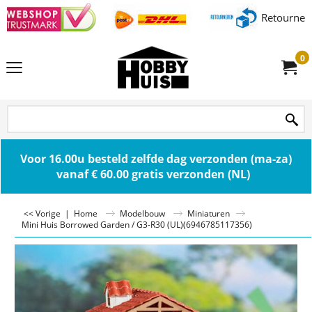
Retourner
0
Voor 16.00u besteld zelfde dag verzonden (ma-za)
vanaf € 60.00 gratis verzonden (NL)
<< Vorige
|
Home
Modelbouw
Miniaturen
Mini Huis Borrowed Garden / G3-R30 (UL)(6946785117356)